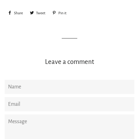
Share
Share
Tweet
Tweet
Pin it
Pin
on
on
on
Facebook
Twitter
Pinterest
Leave a comment
Name
Email
Message